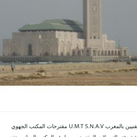
الاتحاد المغربي للشغل النقابة الوطنية للفاحصين التقنيين بالمغرب U.M.T S.N.A.V مقترحات المكتب الجهوي