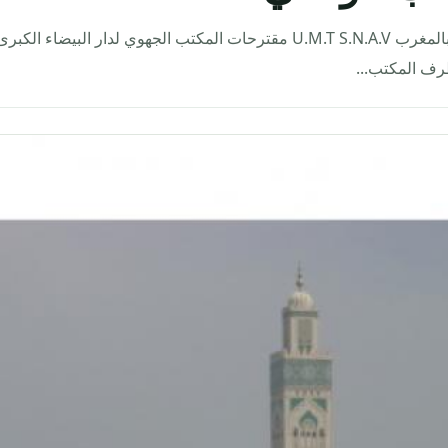
الاتحاد المغربي للشغل النقابة الوطنية للفاحصين التقنيين بالمغرب U.M.T S.N.A.V مقترحات المكتب الجهوي لدار البيض