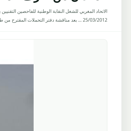
25/03/2012 ... بعد مناقشة دفتر التحملات المقترح من طرف المكتب...