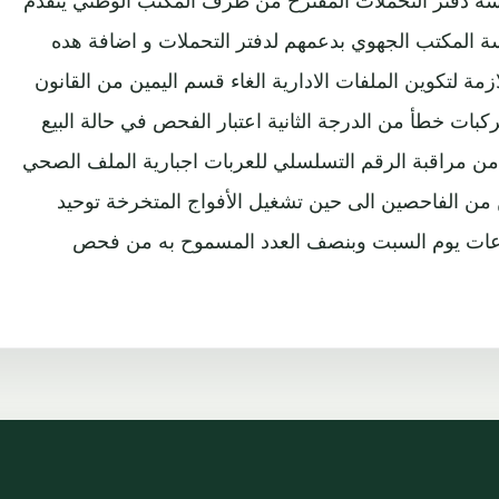
رى بتاريخ 25/03/2012 ... بعد مناقشة دفتر التحملات المقترح من طرف المكتب الوطني يتقدم
اسة المكتب الجهوي بدعمهم لدفتر التحملات و اضافة هده
الازمة لتكوين الملفات الادارية الغاء قسم اليمين من القانون
بات خطأ من الدرجة الثانية اعتبار الفحص في حالة البيع
 من مراقبة الرقم التسلسلي للعربات اجبارية الملف الصحي
من الفاحصين الى حين تشغيل الأفواج المتخرخة توحيد
ت المستمر في جميع المراكز مع العمل 4 ساعات يوم السبت وبنصف العدد المسموح به من فحص